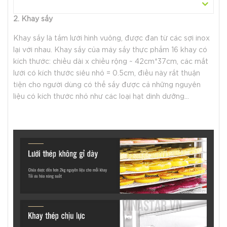
2. Khay sấy
Khay sấy là tấm lưới hình vuông, được đan từ các sợi inox
lại với nhau. Khay sấy của máy sấy thực phẩm 16 khay có
kích thước: chiều dài x chiều rộng ~ 42cm*37cm, các mắt
lưới có kích thước siêu nhỏ = 0.5cm, điều này rất thuận
tiện cho người dùng có thể sấy được cả những nguyên
liệu có kích thước nhỏ như các loại hạt dinh dưỡng…