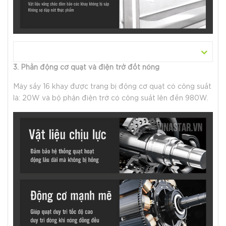
3. Phần động cơ quạt và điện trở đốt nóng
Máy sấy 16 khay được trang bị động cơ quạt có công suất
là: 20W và bộ phận điện trở có công suất lên đến 980W.