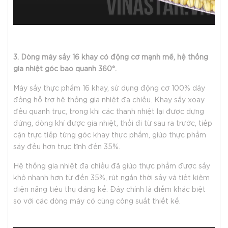
3. Dòng máy sấy 16 khay có động cơ mạnh mẽ, hệ thống
gia nhiệt góc bao quanh 360°.
Máy sấy thực phẩm 16 khay, sử dụng động cơ 100% dây
đồng hỗ trợ hệ thống gia nhiệt đa chiều. Khay sấy xoay
đều quanh trục, trong khi các thanh nhiệt lại được dựng
đứng, dòng khí được gia nhiệt, thổi đi từ sau ra trước, tiếp
cận trực tiếp từng góc khay thực phẩm, giúp thực phẩm
sáy đều hơn trục tĩnh đến 35%.
Hệ thống gia nhiệt đa chiều đã giúp thực phẩm được sấy
khô nhanh hơn từ đến 35%, rút ngắn thời sấy và tiết kiệm
điện năng tiêu thụ đáng kể. Đây chính là điểm khác biệt
so với các dòng máy có cùng công suất thiết kế.