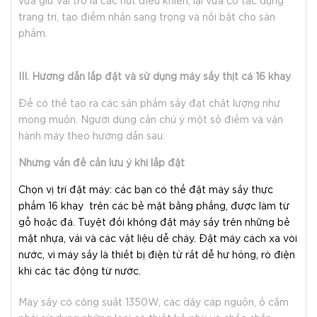
vừa giữ vai trò là các nút điều khiển, lại vừa có tác dụng
trang trí, tạo điểm nhấn sang trọng và nổi bật cho sản
phẩm.
III. Hướng dẫn lắp đặt và sử dụng máy sấy thịt cá 16 khay
Để có thể tạo ra các sản phẩm sấy đạt chất lượng như
mong muốn. Người dùng cần chú ý một số điểm và vận
hành máy theo hướng dẫn sau:
Những vấn đề cần lưu ý khi lắp đặt
Chọn vị trí đặt máy: các bạn có thể đặt máy sấy thực
phẩm 16 khay trên các bề mặt bằng phẳng, được làm từ
gỗ hoặc đá. Tuyệt đối không đặt máy sấy trên những bề
mặt nhựa, vải và các vật liệu dễ cháy. Đặt máy cách xa vòi
nước, vì máy sấy là thiết bị điện tử rất dễ hư hỏng, rò điện
khi các tác động từ nước.
Máy sấy có công suất 1350W, các dây cáp nguồn, ổ cắm