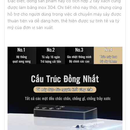
Đặc biệt, dòng sản phẩm này có tích hợp 2 tay xách cũng
được làm bằng inox 304. Chi tiết nhỏ này thôi, nhưng cũng
hỗ trợ cho người dùng trong việc di chuyển máy sấy được
thuận tiện và dễ dàng hơn, thể hiện được sự tinh tế và tỷ
mỹ của đơn vị sản xuất.