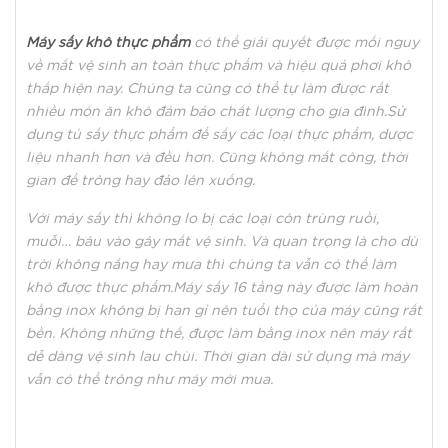
Máy sấy khô thực phẩm
có thể giải quyết được mối nguy
về mất vệ sinh an toàn thực phẩm và hiệu quả phơi khô
thấp hiện nay. Chúng ta cũng có thể tự làm được rất
nhiều món ăn khô đảm bảo chất lượng cho gia đình.Sử
dụng tủ sấy thực phẩm để sấy các loại thực phẩm, dược
liệu nhanh hơn và đều hơn. Cũng không mất công, thời
gian để trông hay đảo lên xuống.
Với máy sấy thì không lo bị các loại côn trùng ruồi,
muỗi… bâu vào gây mất vệ sinh. Và quan trọng là cho dù
trời không nắng hay mưa thì chúng ta vẫn có thể làm
khô được thực phẩm.Máy sấy 16 tầng này được làm hoàn
bằng inox không bị han gỉ nên tuổi thọ của máy cũng rất
bền. Không những thế, được làm bằng inox nên máy rất
dễ dàng vệ sinh lau chùi. Thời gian dài sử dụng mà máy
vẫn có thể trông như máy mới mua.