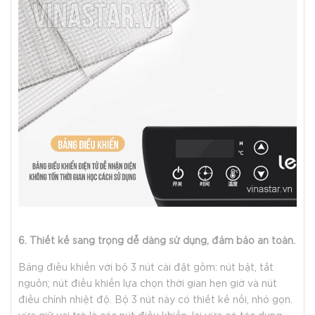
6. Thiết kế sang trọng dễ dàng sử dụng, đảm bảo an toàn.
Bảng điều khiển với bộ 3 nút cài đặt gồm: nút bật, tắt
nguồn; nút điều khiển lựa chọn thời gian hẹn giờ và nút
điều chỉnh nhiệt độ. Bộ 3 nút này có thiết kế nổi, nhỏ gọn.