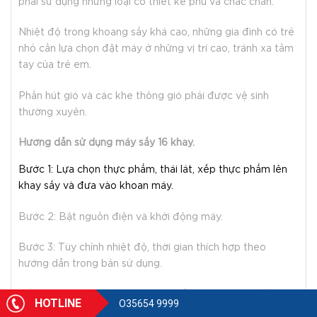
phải sử dụng những loại có thiết kế phù và chắc chắn.
Nhiệt độ trong khoang sấy khá cao, những gia đình có trẻ
nhỏ cần lựa chọn đặt máy ở những vị trí cao, tránh xa tầm
tay của trẻ em.
Phần hút gió và các khe thông gió phải được vệ sinh
thường xuyên.
Hướng dẫn sử dụng máy sấy 16 khay.
Bước 1: Lựa chọn thực phẩm, thái lát, xếp thực phẩm lên
khay sấy và đưa vào khoan máy.
Bước 2: Bật nguồn điện và khởi động máy.
Bước 3: Tùy chỉnh nhiệt độ, thời gian thích hợp theo
hướng dẫn trong bản sử dụng.
Bước 4: Quan sát và hoạch sản phẩm khi đạt yêu cầu.
HOTLINE
O35654 9999