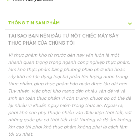
Hotline:
O35654 9999
THÔNG TIN SẢN PHẨM
TẠI SAO BẠN NÊN ĐẦU TƯ MỘT CHIẾC MÁY SẤY
THỰC PHẨM CỦA CHÚNG TÔI
Vì thực phẩm khô từ trước đến nay vẫn luôn là một
nhánh quan trọng trọng ngành công nghiệp thực phẩm,
làm khô thực phẩm bằng phương pháp phơi khô hoặc
sấy khô có tác dụng loại bỏ phần lớn lượng nước trong
thực phẩm, giúp thực phẩm bảo quản được lâu dài hơn.
Tuy nhiên, việc phơi khô mang đến nhiều vấn đề về vệ
sinh an toàn thực phẩm vì côn trùng, chuột bọ có thể để
lại nhiều vi khuẩn nguy hiểm trong thức ăn. Ngoài ra,
phơi khô còn phụ thuộc nhiều vào điều kiện thời tiết, với
những quốc gia có thời tiết thất thường và độ ẩm không
khí cao thì phơi khô thực phẩm không phải là cách làm
tối ưu nhất.