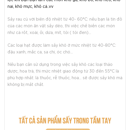
lực khi bạn bạn làm các món khô gà, khô bò, khô heo, khô
nai, khô mực, khô cá..vv
Sấy rau củ với biên độ nhiệt từ 40- 60°C: nếu bạn là tín đồ
của các món ăn vặt sấy dẻo, thì việc chế biến các món
như cà rốt, xoài, ổi, dứa, mít, tỏi ( tỏi đen)…
Các loại hạt được làm sấy khô ở mức nhiệt từ 40-80°C:
đậu xanh, mắc ca, sa chi, óc chó…
Nếu bạn cần sử dụng trong việc sấy khô các loại thảo
dược, hoa trà, thì mức nhiệt giao động từ 30 đến 55°C là
phù hợp nhất: lá thuốc, rễ thuốc, hoa… sẽ được sấy khô mà
không bị mất chất.