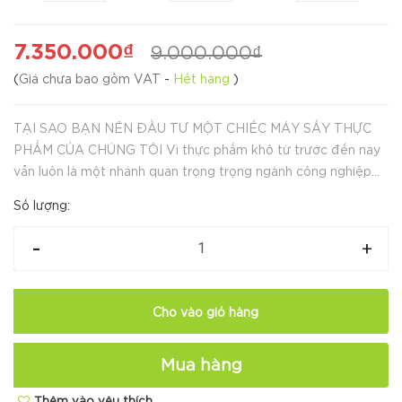
7.350.000₫
9.000.000₫
(
Giá chưa bao gồm VAT
-
Hết hàng
)
TẠI SAO BẠN NÊN ĐẦU TƯ MỘT CHIẾC MÁY SẤY THỰC
PHẨM CỦA CHÚNG TÔI Vì thực phẩm khô từ trước đến nay
vẫn luôn là một nhánh quan trọng trọng ngành công nghiệp
thực phẩm, làm khô thực phẩm bằng phương pháp phơi khô
Số lượng:
hoặc sấy khô có tác dụng loại bỏ phầ...
-
+
Cho vào giỏ hàng
Mua hàng
Thêm vào yêu thích