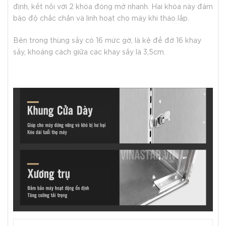
định, kết nối với 2 khóa đóng mở nhanh. Hai khóa này đảm
bảo độ chắc chắn và linh hoạt cho máy khi tháo lắp.
Bên trong thùng sấy có 16 mức gờ, là kệ để đở 16 khay
sấy, khoảng cách giữa các khay sấy là 3,5cm.