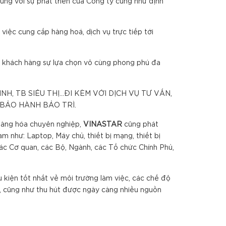
cùng với sự phát triển của Công ty cũng như định
iệc cung cấp hàng hoá, dịch vụ trực tiếp tới
 khách hàng sự lựa chọn vô cùng phong phú đa
NH, TB SIÊU THỊ…ĐI KÈM VỚI DỊCH VỤ TƯ VẤN,
, BẢO HÀNH BẢO TRÌ.
hàng hóa chuyên nghiệp,
VINA
S
TAR
cũng phát
 như: Laptop, Máy chủ, thiết bị mạng, thiết bị
các Cơ quan, các Bộ, Ngành, các Tổ chức Chính Phủ,
 kiện tốt nhất về môi trường làm việc, các chế độ
, cũng như thu hút được ngày càng nhiều nguồn