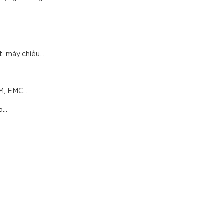
ét, máy chiếu…
IBM, EMC…
ia…