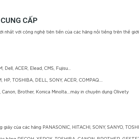
 CUNG CẤP
 nhất với công nghệ tiên tiến của các hãng nổi tiếng trên thế giới
, Dell, ACER, Elead, CMS, Fujisu…
IBM, HP, TOSHIBA, DELL, SONY, ACER, COMPAQ....
Canon, Brother, Konica Minolta....máy in chuyên dụng Olivety
không giây của các hãng PANASONIC, HITACHI, SONY, SANYO, TOSH