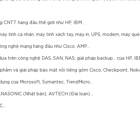
ãng CNTT hàng đầu thế giới như HP, IBM…
máy tính cá nhân, máy tính xách tay, máy in, UPS, modem, máy qu
 công nghệ mạng hàng đầu như Cisco, AMP…
rữ dựa trên công nghệ DAS, SAN, NAS; giải pháp backup… của HP, 
phẩm và giải pháp bảo mật nổi tiếng gồm Cisco, Checkpoint, Nok
ụng của Microsoft, Symantec, TrendMicro…
ANASONIC (Nhật bản), AVTECH (Đài loan)...
...