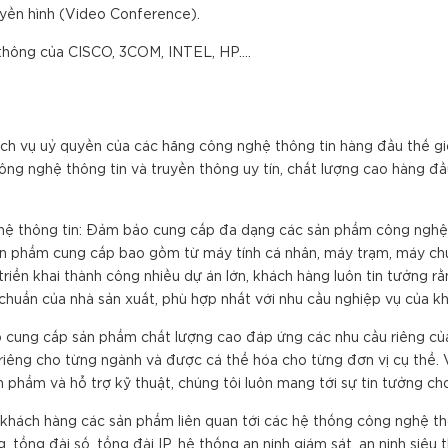
ruyền hình (Video Conference).
 thông của CISCO, 3COM, INTEL, HP….
ch vụ uỷ quyền của các hãng công nghệ thông tin hàng đầu thế giới
ng nghệ thông tin và truyền thông uy tín, chất lượng cao hàng đ
ệ thông tin: Đảm bảo cung cấp đa dạng các sản phẩm công nghệ t
 phẩm cung cấp bao gồm từ máy tính cá nhân, máy trạm, máy chủ, các
iển khai thành công nhiều dự án lớn, khách hàng luôn tin tưởng r
chuẩn của nhà sản xuất, phù hợp nhất với nhu cầu nghiệp vụ của k
cung cấp sản phẩm chất lượng cao đáp ứng các nhu cầu riêng của 
riêng cho từng ngành và được cá thể hóa cho từng đơn vị cụ thể. 
 phẩm và hỗ trợ kỹ thuật, chúng tôi luôn mang tới sự tin tưởng ch
 khách hàng các sản phẩm liên quan tới các hệ thống công nghệ th
tổng đài số, tổng đài IP, hệ thống an ninh giám sát, an ninh siêu th