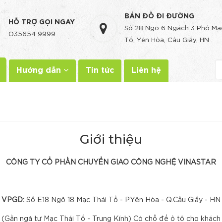
BẢN ĐỒ ĐI ĐƯỜNG
HỖ TRỢ GỌI NGAY
Số 28 Ngõ 6 Ngách 3 Phố Mạ
O35654 9999
Tổ, Yên Hòa, Cầu Giấy, HN
Hướng dẫn
Tin tức
Liên hệ
Giới thiệu
CÔNG TY CỔ PHẦN CHUYỂN GIAO CÔNG NGHỆ VINA
S
TAR
VPGD:
Số E18 Ngõ 18 Mạc Thái Tổ - P.Yên Hòa - Q.Cầu Giấy - HN
(Gần ngã tư Mạc Thái Tổ - Trung Kính) Có chỗ để ô tô cho khách