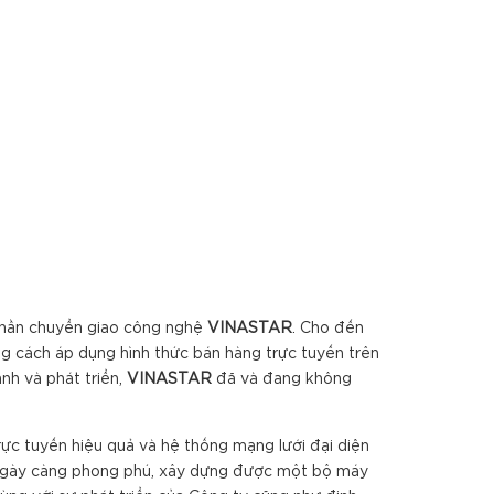
phần chuyển giao công nghệ
VINA
S
TAR
. Cho đến
g cách áp dụng hình thức bán hàng trực tuyến trên
nh và phát triển,
VINA
S
TAR
đã và đang không
rực tuyến hiệu quả và hệ thống mạng lưới đại diện
á ngày càng phong phú, xây dựng được một bộ máy