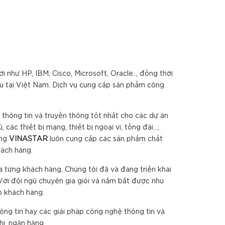
 như HP, IBM, Cisco, Microsoft, Oracle.., đồng thời
ầu tại Việt Nam. Dịch vụ cung cấp sản phẩm công
hông tin và truyền thông tốt nhất cho các dự án
 thiết bị mạng, thiết bị ngoại vi, tổng đài...;
ằng
VINA
S
TAR
luôn cung cấp các sản phẩm chất
hách hàng.
từng khách hàng. Chúng tôi đã và đang triển khai
Với đội ngũ chuyên gia giỏi và nắm bắt được nhu
o khách hàng.
ông tin hay các giải pháp công nghệ thông tin và
ị, ngân hàng....