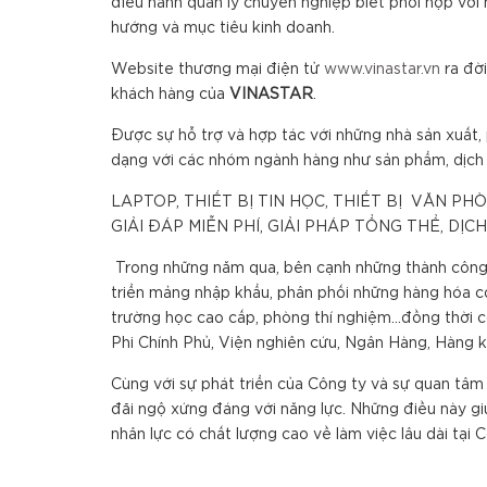
điều hành quản lý chuyên nghiệp biết phối hợp với 
hướng và mục tiêu kinh doanh.
Website thương mại điện tử
www.vinastar.vn
ra đời
khách hàng của
VINA
S
TAR
.
Được sự hỗ trợ và hợp tác với những nhà sản xuất,
dạng với các nhóm ngành hàng như sản phẩm, dịch 
LAPTOP, THIẾT BỊ TIN HỌC, THIẾT BỊ VĂN PH
GIẢI ĐÁP MIỄN PHÍ, GIẢI PHÁP TỔNG THỂ, DỊ
Trong những năm qua, bên cạnh những thành công 
triển mảng nhập khẩu, phân phối những hàng hóa cô
trường học cao cấp, phòng thí nghiệm...đồng thời 
Phi Chính Phủ, Viện nghiên cứu, Ngân Hàng, Hàng k
Cùng với sự phát triển của Công ty và sự quan tâm
đãi ngộ xứng đáng với năng lực. Những điều này g
nhân lực có chất lượng cao về làm việc lâu dài tại C