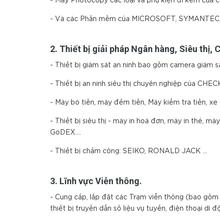
- Máy Photocopy các loại và phụ kiện đi kèm
- Và các Phần mềm của MICROSOFT, SYMANTEC
2. Thiết bị giải pháp Ngân hàng, Siêu thị
- Thiết bị giám sát an ninh bao gồm camera giám
- Thiết bị an ninh siêu thị chuyên nghiệp của C
- Máy bó tiền, máy đếm tiền, Máy kiểm tra tiền, xe
- Thiết bị siêu thị - máy in hoá đơn, máy in thẻ,
GoDEX....
- Thiết bị chấm công: SEIKO, RONALD JACK …
3. Lĩnh vực Viễn thông.
- Cung cấp, lắp đặt các Trạm viễn thông (bao gồm c
thiết bị truyền dẫn số liệu vụ tuyến, điện thoại 