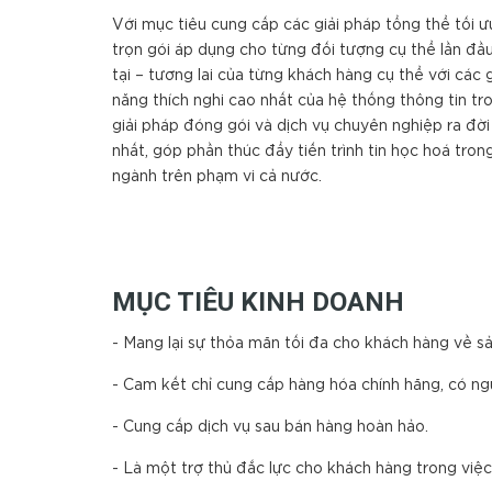
Với mục tiêu cung cấp các giải pháp tổng thể tối ư
trọn gói áp dụng cho từng đối tượng cụ thể lần đầu
tại – tương lai của từng khách hàng cụ thể với các 
năng thích nghi cao nhất của hệ thống thông tin t
giải pháp đóng gói và dịch vụ chuyên nghiệp ra đời
nhất, góp phần thúc đẩy tiến trình tin học hoá tro
ngành trên phạm vi cả nước.
MỤC TIÊU KINH DOANH
- Mang lại sự thỏa mãn tối đa cho khách hàng về s
- Cam kết chỉ cung cấp hàng hóa chính hãng, có ng
- Cung cấp dịch vụ sau bán hàng hoàn hảo.
- Là một trợ thủ đắc lực cho khách hàng trong việc