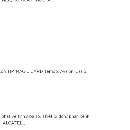
TETNER, KONICA MINOLTA…
 Epson, HP, MAGIC CARD Tempo, Avalon, Casio,
phát vệ tinh,Viba số, Thiết bị dồn/ phân kênh,
C, ALCATEL...