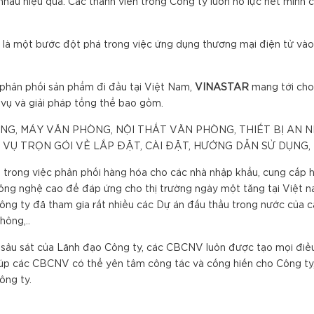
nhau hiệu quả. Các thành viên trong Công ty luôn nỗ lực hết mình 
 là một bước đột phá trong việc ứng dụng thương mại điện tử vào v
 phân phối sản phẩm đi đầu tại Việt Nam,
VINA
S
TAR
mang tới cho
vụ và giải pháp tổng thể bao gồm.
ÒNG, MÁY VĂN PHÒNG, NỘI THẤT VĂN PHÒNG, THIẾT BỊ AN NI
CH VỤ TRỌN GÓI VỀ LẮP ĐẶT, CÀI ĐẶT, HƯỚNG DẪN SỬ DỤNG
trong việc phân phối hàng hóa cho các nhà nhập khẩu, cung cấp 
ng nghệ cao để đáp ứng cho thị trường ngày một tăng tại Việt nam
công ty đã tham gia rất nhiều các Dự án đấu thầu trong nước của 
hông,..
 sâu sát của Lãnh đạo Công ty, các CBCNV luôn được tạo mọi điều
iúp các CBCNV có thể yên tâm công tác và cống hiến cho Công ty
ông ty.