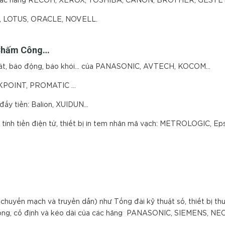
 của các hãng RECOH, XEROX, TOSHIBA, CANON, BROTHER, GES
, LOTUS, ORACLE, NOVELL.
, Chấm Công…
 sát, báo động, báo khói... của PANASONIC, AVTECH, KOCOM...
HECKPOINT, PROMATIC …
 đẩy tiền: Balion, XUIDUN…
 máy tính tiền điện tử, thiết bị in tem nhãn mã vạch: METROLOGIC,
huyển mạch và truyền dẫn) như Tổng đài kỹ thuật số, thiết bị thu 
di động, cố định và kéo dài của các hãng PANASONIC, SIEMENS, NE