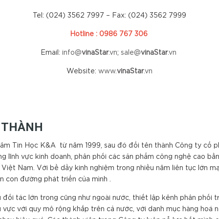
Tel: (024) 3562 7997 – Fax: (024) 3562 7999
Hotline : 0986 767 306
Email:
info@
vinaStar
.vn
;
sale@
vinaStar
.vn
Website:
www.
vinaStar
.vn
H THÀNH
Tâm Tin Học K&A từ năm 1999, sau đó đổi tên thành Công ty cổ 
ng lĩnh vực kinh doanh, phân phối các sản phẩm công nghệ cao bằn
 Việt Nam. Với bề dầy kinh nghiệm trong nhiều năm liên tục lớn mạ
n con đường phát triển của mình .
đối tác lớn trong cũng như ngoài nước, thiết lập kênh phân phối t
hu vực với quy mô rộng khắp trên cả nước, với danh mục hàng ho