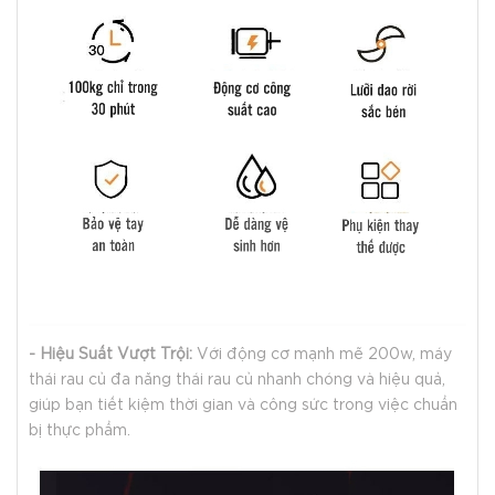
- Hiệu Suất Vượt Trội:
Với động cơ mạnh mẽ 200w, máy
thái rau củ đa năng thái rau củ nhanh chóng và hiệu quả,
giúp bạn tiết kiệm thời gian và công sức trong việc chuẩn
bị thực phẩm.