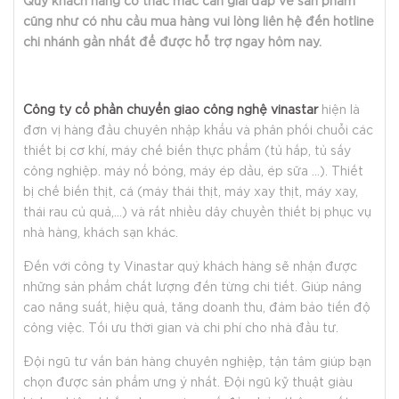
Quý khách hàng có thắc mắc cần giải đáp về sản phẩm
cũng như có nhu cầu mua hàng vui lòng liên hệ đến hotline
chi nhánh gần nhất để được hỗ trợ ngay hôm nay.
Công ty cổ phần chuyển giao công nghệ vinastar
hiện là
đơn vị hàng đầu chuyên nhập khẩu và phân phối chuỗi các
thiết bị cơ khí, máy chế biến thực phẩm (tủ hấp, tủ sấy
công nghiệp. máy nổ bỏng, máy ép dầu, ép sữa ...). Thiết
bị chế biến thịt, cá (máy thái thịt, máy xay thịt, máy xay,
thái rau củ quả,...) và rất nhiều dây chuyền thiết bị phục vụ
nhà hàng, khách sạn khác.
Đến với công ty Vinastar quý khách hàng sẽ nhận được
những sản phẩm chất lượng đến từng chi tiết. Giúp nâng
cao năng suất, hiệu quả, tăng doanh thu, đảm bảo tiến độ
công việc. Tối ưu thời gian và chi phí cho nhà đầu tư.
Đội ngũ tư vấn bán hàng chuyên nghiệp, tận tâm giúp bạn
chọn được sản phẩm ưng ý nhất. Đội ngũ kỹ thuật giàu