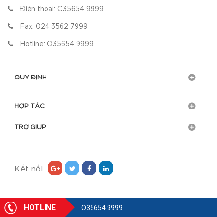
Điện thoại:
O35654 9999
Fax:
024 3562 7999
Hotline:
O35654 9999
QUY ĐỊNH
HỢP TÁC
TRỢ GIÚP
Kết nối
HOTLINE
O35654 9999
@2018 - Bản quyền thuộc về
CÔNG TY CỔ PHẦN CHUYỂN