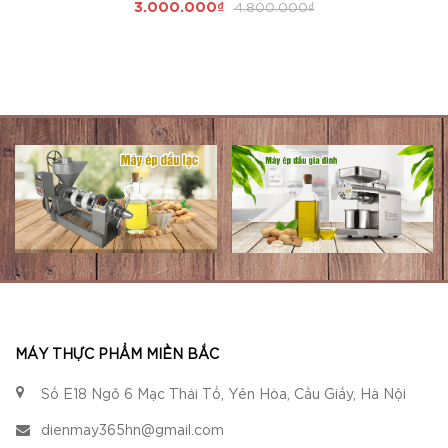
3.000.000₫
4.800.000₫
MÁY THỰC PHẨM MIỀN BẮC
Số E18 Ngõ 6 Mạc Thái Tổ, Yên Hòa, Cầu Giấy, Hà Nội
dienmay365hn@gmail.com