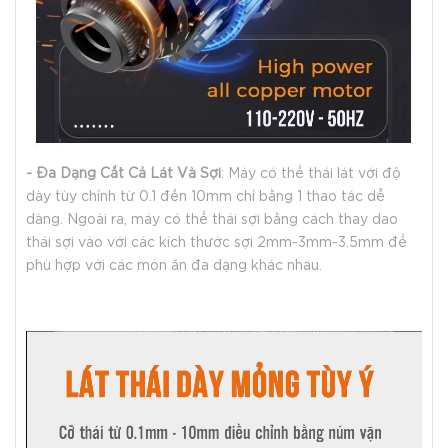
- Đa Dạng Cắt Cả Lát Và Sợi
: Máy có thể thái lát với độ
dày tùy chỉnh từ 0.1 đến 10mm chỉ bằng 1 thao tác dễ
dàng. Ngoài ra, máy có thể thái sợi bằng cách thay dao
thái sợi vào với các kích thước sợi 2mm-3mm-3.5mm để
phù hợp với các món ăn đa dạng khác nhau.