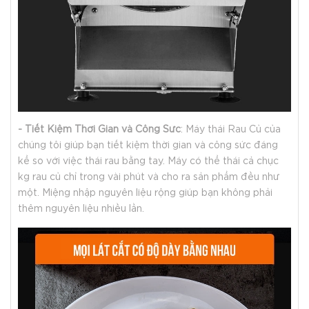
- Tiết Kiệm Thời Gian và Công Sức
: Máy thái Rau Củ của
chúng tôi giúp bạn tiết kiệm thời gian và công sức đáng
kể so với việc thái rau bằng tay. Máy có thể thái cả chục
kg rau củ chỉ trong vài phút và cho ra sản phẩm đều như
một. Miệng nhập nguyên liệu rộng giúp bạn không phải
thêm nguyên liệu nhiều lần.