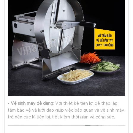
-
Vệ sinh máy dễ dàng
: Với thiết kế tiện lợi dễ tháo lắp
tấm bảo vệ và lưỡi dao giúp việc bảo quan và vệ sinh máy
trở nên cực kì tiện lợi, tiết kiệm thời gian và công sức.