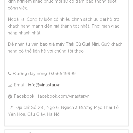
kinh nghiệm khắc phục mọi sự cố đảm bảo thông suốt
công việc.
Ngoài ra, Công ty luôn có nhiều chính sách ưu đãi hỗ trợ
khách hàng mang đến giá thành tốt nhất. Thời gian giao
hàng nhanh nhất.
Để nhận tư vấn
báo giá máy Thái Củ Quả Mini
. Quý khách
hàng có thể liên hệ với chúng tôi theo:
📞 Đường dây nóng: 0356549999
✉️ Email :
info@vinastar.vn
🏠 Facebook : facebook.com/vinastar.vn
📍 Địa chỉ: Số 28 , Ngõ 6, Ngách 3 Đường Mạc Thái Tổ,
Yên Hòa, Cầu Giấy, Hà Nội