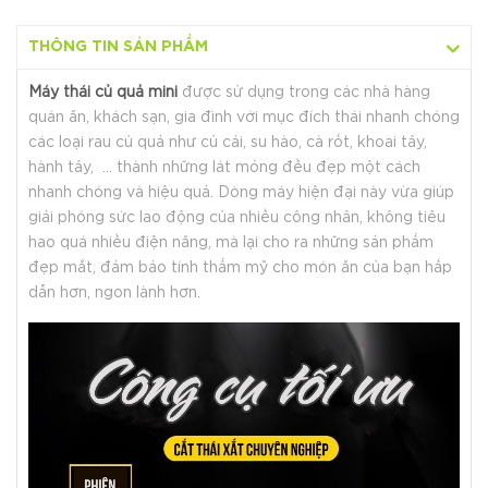
Hotline:
O35654 9999
THÔNG TIN SẢN PHẨM
Máy thái củ quả mini
được sử dụng trong các nhà hàng
quán ăn, khách sạn, gia đình với mục đích thái nhanh chóng
các loại rau củ quả như củ cải, su hào, cà rốt, khoai tây,
hành tây, … thành những lát mỏng đều đẹp một cách
nhanh chóng và hiệu quả. Dòng máy hiện đại này vừa giúp
giải phóng sức lao động của nhiều công nhân, không tiêu
hao quá nhiều điện năng, mà lại cho ra những sản phẩm
đẹp mắt, đảm bảo tính thẩm mỹ cho món ăn của bạn hấp
dẫn hơn, ngon lành hơn.