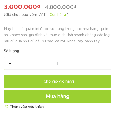
3.000.000₫
4.800.000₫
(
Giá chưa bao gồm VAT
-
Còn hàng
)
Máy thái củ quả mini được sử dụng trong các nhà hàng quán
ăn, khách sạn, gia đình với mục đích thái nhanh chóng các loại
rau củ quả như củ cải, su hào, cà rốt, khoai tây, hành tây, …
thành những lát mỏng đều đẹp một cách nhanh chón...
Số lượng:
-
+
Cho vào giỏ hàng
Mua hàng
Thêm vào yêu thích