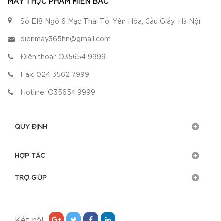
MÁY THỰC PHẨM MIỀN BẮC
Số E18 Ngõ 6 Mạc Thái Tổ, Yên Hòa, Cầu Giấy, Hà Nội
dienmay365hn@gmail.com
Điện thoại:
O35654 9999
Fax:
024 3562 7999
Hotline:
O35654 9999
QUY ĐỊNH
HỢP TÁC
TRỢ GIÚP
Kết nối