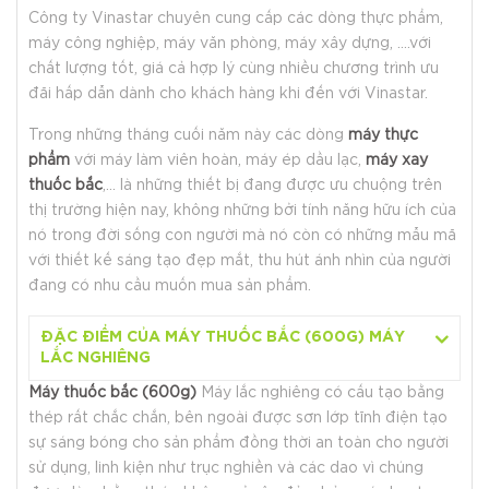
Công ty Vinastar chuyên cung cấp các dòng thực phẩm,
máy công nghiệp, máy văn phòng, máy xây dựng, ….với
chất lượng tốt, giá cả hợp lý cùng nhiều chương trình ưu
đãi hấp dẫn dành cho khách hàng khi đến với Vinastar.
Trong những tháng cuối năm này các dòng
máy thực
phẩm
với máy làm viên hoàn, máy ép dầu lạc,
máy xay
thuốc bắc
,… là những thiết bị đang được ưu chuộng trên
thị trường hiện nay, không những bởi tính năng hữu ích của
nó trong đời sống con người mà nó còn có những mẫu mã
với thiết kế sáng tạo đẹp mắt, thu hút ánh nhìn của người
đang có nhu cầu muốn mua sản phẩm.
ĐẶC ĐIỂM CỦA MÁY THUỐC BẮC (600G) MÁY
LẮC NGHIÊNG
Máy thuốc bắc (600g)
Máy lắc nghiêng có cấu tạo bằng
thép rất chắc chắn, bên ngoài được sơn lớp tĩnh điện tạo
sự sáng bóng cho sản phẩm đồng thời an toàn cho người
sử dụng, linh kiện như trục nghiền và các dao vì chúng