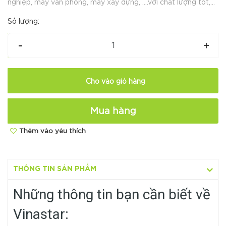
nghiệp, máy văn phòng, máy xây dựng, ….với chất lượng tốt,
giá cả hợp lý cùng nhiều chương trình ưu đãi hấp dẫn dành
Số lượng:
cho khách hàng khi đế...
-
+
Cho vào giỏ hàng
Mua hàng
Thêm vào yêu thích
Hotline:
O35654 9999
THÔNG TIN SẢN PHẨM
Những thông tin bạn cần biết về
Vinastar: