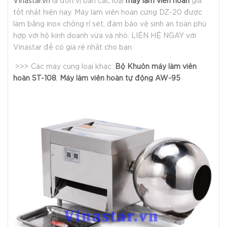
Vinastar.vn
là đơn vị bán các loại
máy làm viên hoàn
giá
tốt nhất hiện nay. Máy làm viên hoàn cứng DZ-20 được
làm bằng inox chống rỉ sét, đảm bảo vệ sinh an toàn phù
hợp với hộ kinh doanh vừa và nhỏ. LIÊN HỆ NGAY với
Vinastar để có giá rẻ nhất cho bạn
>>> Các máy cùng loại khác:
Bộ Khuôn máy làm viên
hoàn ST-108
,
Máy làm viên hoàn tự động AW-95