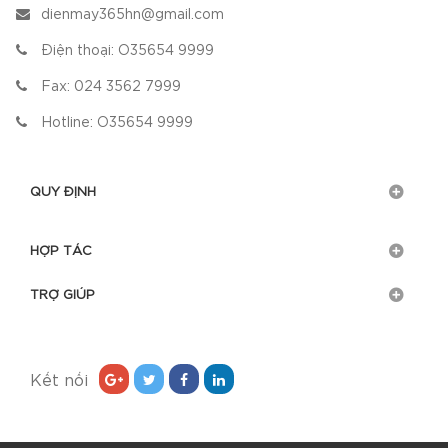
dienmay365hn@gmail.com
Điện thoại:
O35654 9999
Fax:
024 3562 7999
Hotline:
O35654 9999
QUY ĐỊNH
HỢP TÁC
TRỢ GIÚP
Kết nối