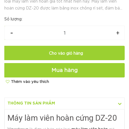
loại máy làm viên hoàn giá tốt nhất hiện nay. Máy làm viên
hoàn cứng DZ-20 được làm bằng inox chống rỉ sét, đảm bảo
vệ sinh an toàn phù hợp với hộ kinh doanh vừa và nhỏ. LIÊ...
Số lượng:
-
+
Cho vào giỏ hàng
Mua hàng
Thêm vào yêu thích
Hotline:
O35654 9999
THÔNG TIN SẢN PHẨM
Máy làm viên hoàn cứng DZ-20