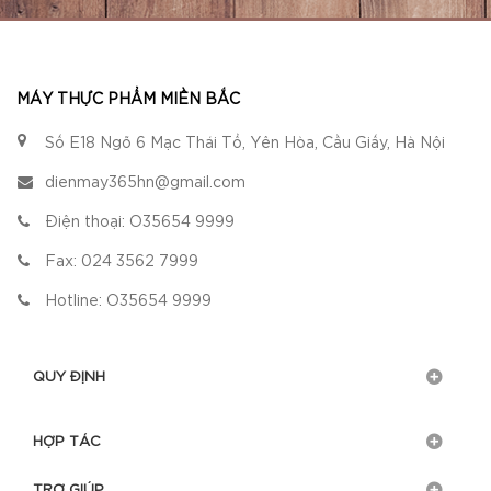
MÁY THỰC PHẨM MIỀN BẮC
Số E18 Ngõ 6 Mạc Thái Tổ, Yên Hòa, Cầu Giấy, Hà Nội
dienmay365hn@gmail.com
Điện thoại:
O35654 9999
Fax:
024 3562 7999
Hotline:
O35654 9999
QUY ĐỊNH
HỢP TÁC
TRỢ GIÚP