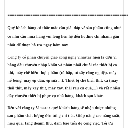
====================================================
Quý khách hàng có thắc mắc cần giải đáp về sản phẩm cũng như
có nhu cầu mua hàng vui lòng liên hệ đến hotline chi nhánh gần
nhất để được hỗ trợ ngay hôm nay.
Công ty cổ phần chuyển giao công nghệ vinastar
hiện là đơn vị
hàng đầu chuyên nhập khẩu và phân phối chuỗi các thiết bị cơ
khí, máy chế biến thực phẩm (tủ hấp, tủ sấy công nghiệp. máy
nổ bỏng, máy ép dầu, ép sữa ...). Thiết bị chế biến thịt, cá (máy
thái thịt, máy xay thịt, máy xay, thái rau củ quả,...) và rất nhiều
dây chuyền thiết bị phục vụ nhà hàng, khách sạn khác.
Đến với công ty Vinastar quý khách hàng sẽ nhận được những
sản phẩm chất lượng đến từng chi tiết. Giúp nâng cao năng suất,
hiệu quả, tăng doanh thu, đảm bảo tiến độ công việc. Tối ưu