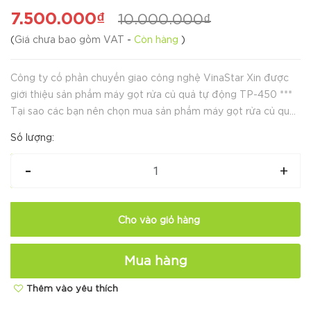
7.500.000₫
10.000.000₫
(
Giá chưa bao gồm VAT
-
Còn hàng
)
Công ty cổ phần chuyển giao công nghệ VinaStar Xin được
giới thiệu sản phẩm máy gọt rửa củ quả tự động TP-450 ***
Tại sao các bạn nên chọn mua sản phẩm máy gọt rửa củ quả
tự động TP-450 của VinaStar Gọt vỏ khoai bằng phương
Số lượng:
pháp thủ công tồn...
-
+
Cho vào giỏ hàng
Mua hàng
Thêm vào yêu thích