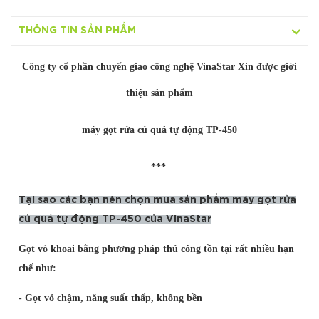
Hotline:
O35654 9999
THÔNG TIN SẢN PHẨM
Công ty cổ phần chuyển giao công nghệ VinaStar Xin được giới
thiệu sản phẩm
máy gọt rửa củ quả tự động TP-450
***
Tại sao các bạn nên chọn mua sản phẩm máy gọt rửa
củ quả tự động TP-450 của VinaStar
Gọt vỏ khoai bằng phương pháp thủ công tồn tại rất nhiều hạn
chế như:
- Gọt vỏ chậm, năng suất thấp, không bền