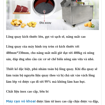
Lồng quay kích thước lớn, gọt vỏ sạch sẽ, năng suất cao
Lồng quay của máy hình trụ tròn có kích thước tới
480mm*330mm, cho năng suất mỗi giờ đạt tới 400kg củ nông
sản, đáp ứng nhu cầu các cơ sở chế biến nông sản vừa và nhỏ.
Thiết kế đặc biệt, phủ nhám toàn bộ lồng quay. Khi đĩa quay sẽ
làm toàn bộ nguyên liệu quay theo và bị chà sát vào vách lồng
làm lớp vỏ được cạo đi tới 99% mà không làm hao hụt.
Chất liệu inox cao cấp, bền bỉ
được làm từ inox cao cấp chịu được va đập,
Máy cạo vỏ khoai