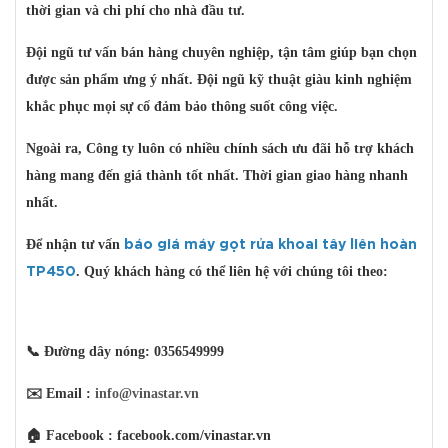
thời gian và chi phí cho nhà đầu tư.
Đội ngũ tư vấn bán hàng chuyên nghiệp, tận tâm giúp bạn chọn
được sản phẩm ưng ý nhất. Đội ngũ kỹ thuật giàu kinh nghiệm
khắc phục mọi sự cố đảm bảo thông suốt công việc.
Ngoài ra, Công ty luôn có nhiều chính sách ưu đãi hỗ trợ khách
hàng mang đến giá thành tốt nhất. Thời gian giao hàng nhanh
nhất.
Để nhận tư vấn
báo giá máy gọt rửa khoai tây liên hoàn
. Quý khách hàng có thể liên hệ với chúng tôi theo:
TP450
📞 Đường dây nóng: 0356549999
✉️ Email :
info@vinastar.vn
🏠 Facebook : facebook.com/vinastar.vn