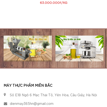
63.000.000₫/KG
MÁY THỰC PHẨM MIỀN BẮC
Số E18 Ngõ 6 Mạc Thái Tổ, Yên Hòa, Cầu Giấy, Hà Nội
dienmay365hn@gmail.com