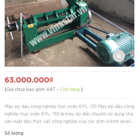
63.000.000₫
(
Giá chưa bao gồm VAT
-
Còn hàng
)
Máy ép dầu công nghiệp trục xoắn 6YL -110 Máy ép dầu công
nghiệp trục xoắn 6YL -110 là máy ép dầu chuyên sử dụng cho
sản xuất dầu thực vật công nghiệp của các đơn vị kinh doanh
hay hộ kinh doanh vừa và lớn. Vinastar bán các loại máy ép
Số lượng:
dầu cô...