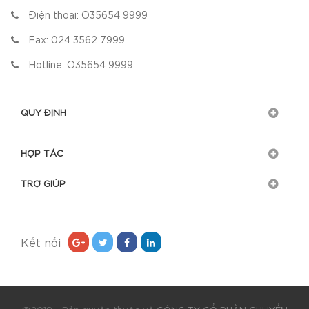
Điện thoại:
O35654 9999
Fax:
024 3562 7999
Hotline:
O35654 9999
QUY ĐỊNH
HỢP TÁC
TRỢ GIÚP
Kết nối