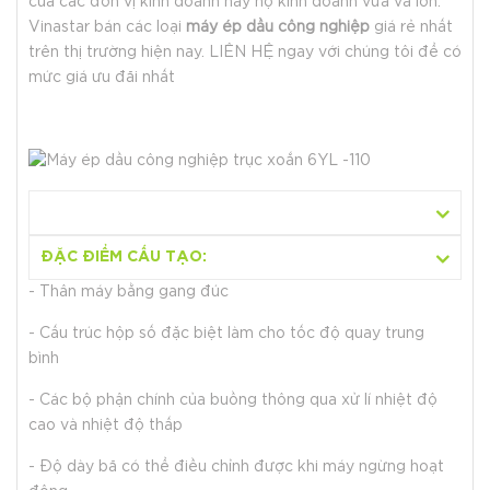
của các đơn vị kinh doanh hay hộ kinh doanh vừa và lớn.
Vinastar bán các loại
máy ép dầu công nghiệp
giá rẻ nhất
trên thị trường hiện nay. LIÊN HỆ ngay với chúng tôi để có
mức giá ưu đãi nhất
ĐẶC ĐIỂM CẤU TẠO:
- Thân máy bằng gang đúc
- Cấu trúc hộp số đặc biệt làm cho tốc độ quay trung
bình
- Các bộ phận chính của buồng thông qua xử lí nhiệt độ
cao và nhiệt độ thấp
- Độ dày bã có thể điều chỉnh được khi máy ngừng hoạt